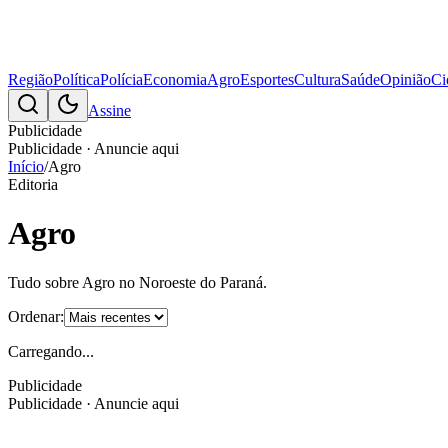
Região
Política
Polícia
Economia
Agro
Esportes
Cultura
Saúde
Opinião
Ci
Assine
Publicidade
Publicidade · Anuncie aqui
Início
/
Agro
Editoria
Agro
Tudo sobre
Agro
no Noroeste do Paraná.
Ordenar:
Carregando...
Publicidade
Publicidade · Anuncie aqui