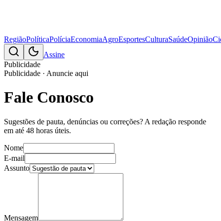
Região
Política
Polícia
Economia
Agro
Esportes
Cultura
Saúde
Opinião
Ci
Assine
Publicidade
Publicidade · Anuncie aqui
Fale Conosco
Sugestões de pauta, denúncias ou correções? A redação responde
em até 48 horas úteis.
Nome
E-mail
Assunto
Mensagem