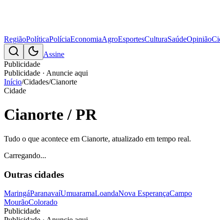
Região
Política
Polícia
Economia
Agro
Esportes
Cultura
Saúde
Opinião
Ci
Assine
Publicidade
Publicidade · Anuncie aqui
Início
/
Cidades
/
Cianorte
Cidade
Cianorte
/ PR
Tudo o que acontece em
Cianorte
, atualizado em tempo real.
Carregando...
Outras cidades
Maringá
Paranavaí
Umuarama
Loanda
Nova Esperança
Campo
Mourão
Colorado
Publicidade
Publicidade · Anuncie aqui